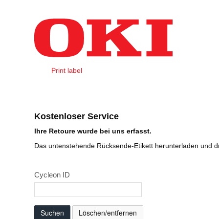
Zum Inhalt wechseln
Print label
Download label
Kostenloser Service
Ihre Retoure wurde bei uns erfasst.
Das untenstehende Rücksende-Etikett herunterladen und d
Cycleon ID
Suchen
Löschen/entfernen