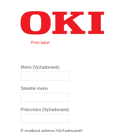
Preskoč na obsah
Print label
Login
Meno
(Vyžadované)
Stredné meno
Priezvisko
(Vyžadované)
E-mailová adresa
(Vyžadované)