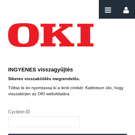
Ugrás a tartalomhoz
Download label
INGYENES visszagyűjtés
Sikeres visszaküldés megrendelés.
Töltse le és nyomtassa ki a lenti címkét. Kattintson
ide
, hogy
visszatérjen az OKI weboldalára.
Cycleon ID