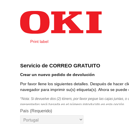
Saltar al contenido
Print label
Create Order PT
Servicio de CORREO GRATUITO
Crear un nuevo pedido de devolución
Por favor llene los siguientes detalles. Después de hacer 
navegador para imprimir su(s) etiqueta(s). Ahora se puede c
*Nota: Si devuelve dos (2) tóners, por favor pegue las cajas juntas, o 
presentadas será basada en el número introducido en esta opción.
País
(Requerido)