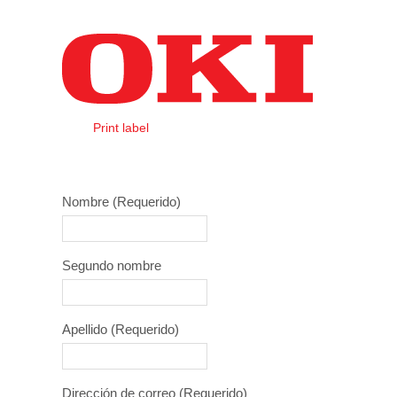
Saltar al contenido
Print label
Login
Nombre
(Requerido)
Segundo nombre
Apellido
(Requerido)
Dirección de correo
(Requerido)